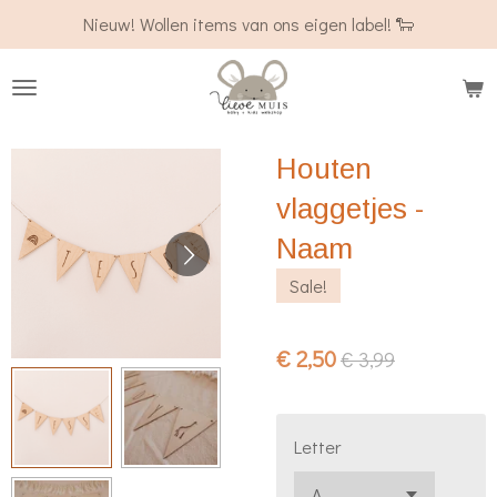
Nieuw! Wollen items van ons eigen label! 🐑
Ga
direct
naar
de
hoofdinhoud
Houten
vlaggetjes -
Naam
Sale!
€ 2,50
€ 3,99
Letter