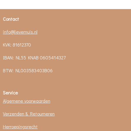
n
e
n
Contact
info@lievemuis.nl
KVK: 81612370
IBAN: NL55 KNAB 0605414327
BTW:
NL003583403B06
Service
Algemene voorwaarden
Verzenden & Retourneren
Herroepingsrecht