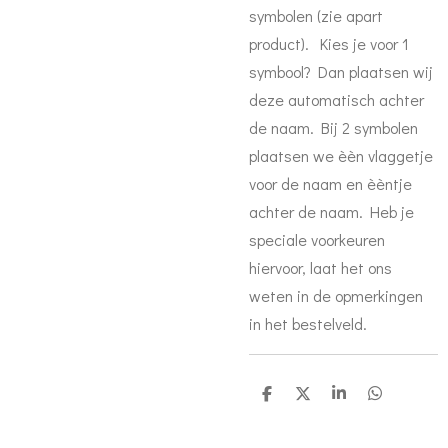
symbolen (zie apart
product). Kies je voor 1
symbool? Dan plaatsen wij
deze automatisch achter
de naam. Bij 2 symbolen
plaatsen we èèn vlaggetje
voor de naam en èèntje
achter de naam. Heb je
speciale voorkeuren
hiervoor, laat het ons
weten in de opmerkingen
in het bestelveld.
D
D
S
D
e
e
h
e
l
e
a
l
e
l
r
e