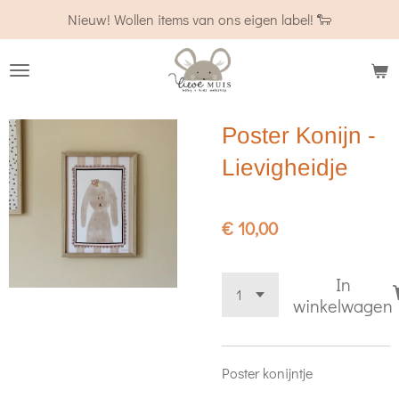
Nieuw! Wollen items van ons eigen label! 🐑
Ga
direct
naar
de
hoofdinhoud
Poster Konijn -
Lievigheidje
€ 10,00
In
winkelwagen
Poster konijntje