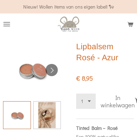
Nieuw! Wollen items van ons eigen label! 🐑
Ga
direct
naar
de
hoofdinhoud
Lipbalsem
Rosé - Azur
€ 8,95
In
winkelwagen
Tinted Balm – Rosé
Een 100% natuurlijke,