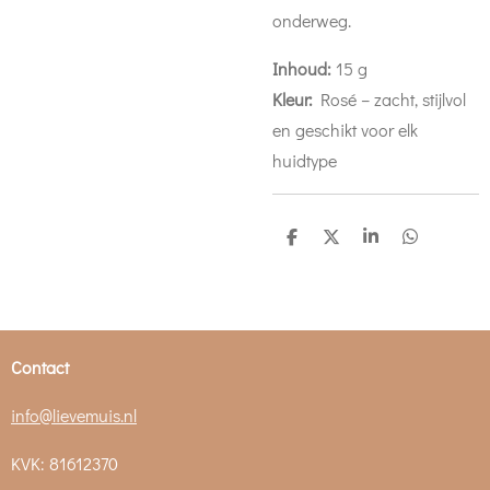
onderweg.
Inhoud:
15 g
Kleur:
Rosé – zacht, stijlvol
en geschikt voor elk
huidtype
D
D
S
D
e
e
h
e
l
e
a
l
e
l
r
e
n
e
n
Contact
info@lievemuis.nl
KVK: 81612370