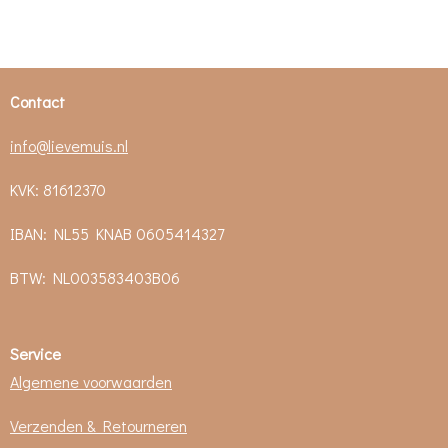
e
e
h
e
l
e
a
l
e
l
r
e
n
e
n
Contact
info@lievemuis.nl
KVK: 81612370
IBAN: NL55 KNAB 0605414327
BTW:
NL003583403B06
Service
Algemene voorwaarden
Verzenden & Retourneren