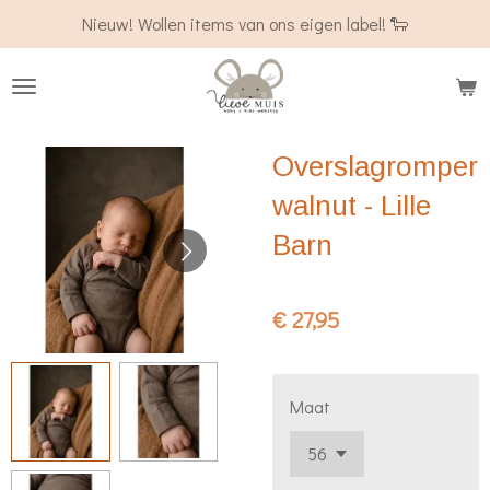
Nieuw! Wollen items van ons eigen label! 🐑
Ga
direct
naar
de
hoofdinhoud
Overslagromper
walnut - Lille
Barn
€ 27,95
Maat