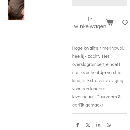
In
winkelwagen
Hoge kwaliteit merinowol,
heerlijk zacht. Het
overslagrompertje hoeft
niet over hoofdje van het
kindje. Extra versteviging
voor een langere
levensduur. Duurzaam &
eerlijk gemaakt.
D
D
S
D