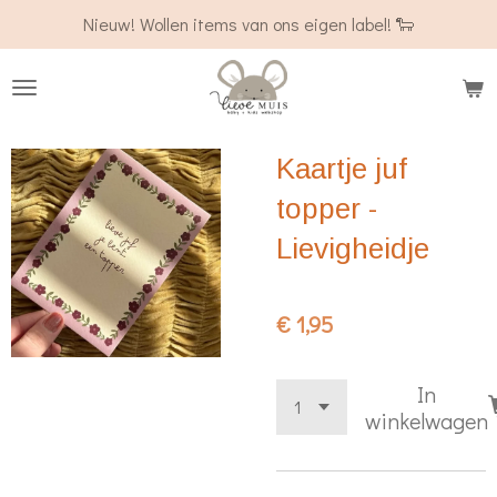
Nieuw! Wollen items van ons eigen label! 🐑
Ga
direct
naar
de
hoofdinhoud
Kaartje juf
topper -
Lievigheidje
€ 1,95
In
winkelwagen