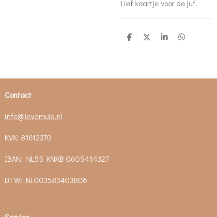
Lief kaartje voor de juf.
D
D
S
D
e
e
h
e
l
e
a
l
e
l
r
e
n
e
n
Contact
info@lievemuis.nl
KVK: 81612370
IBAN: NL55 KNAB 0605414327
BTW:
NL003583403B06
Service