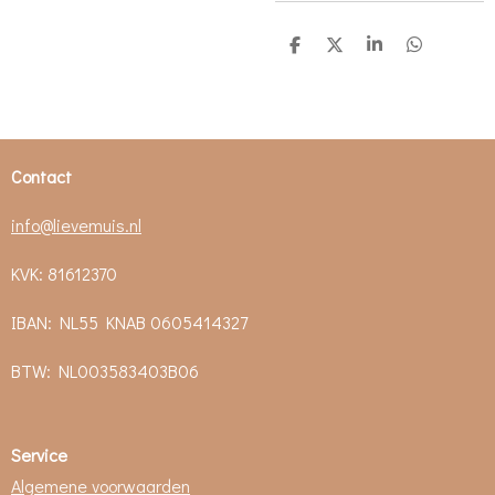
D
D
S
D
e
e
h
e
l
e
a
l
e
l
r
e
n
e
n
Contact
info@lievemuis.nl
KVK: 81612370
IBAN: NL55 KNAB 0605414327
BTW:
NL003583403B06
Service
Algemene voorwaarden