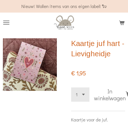
Nieuw! Wollen items van ons eigen label! 🐑
Ga
direct
naar
de
hoofdinhoud
Kaartje juf hart -
Lievigheidje
€ 1,95
In
winkelwagen
Kaartje voor de juf.