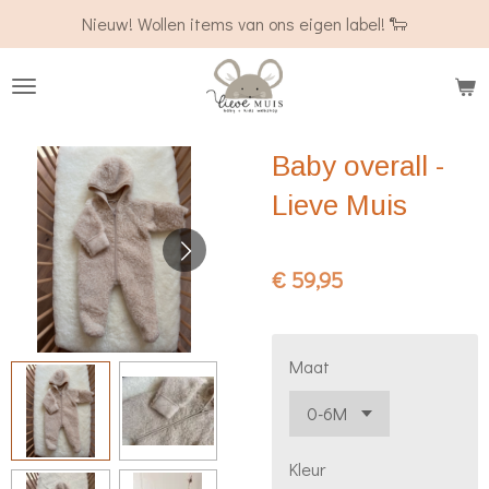
Nieuw! Wollen items van ons eigen label! 🐑
Ga
direct
naar
de
hoofdinhoud
Baby overall -
Lieve Muis
€ 59,95
Maat
Kleur