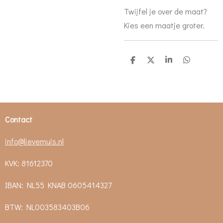
Twijfel je over de maat?
Kies een maatje groter.
D
D
S
D
e
e
h
e
l
e
a
l
e
l
r
e
n
e
n
Contact
info@lievemuis.nl
KVK: 81612370
IBAN: NL55 KNAB 0605414327
BTW:
NL003583403B06