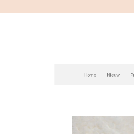
Ga
direct
naar
de
hoofdinhoud
Home
Nieuw
P