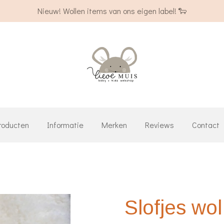
Nieuw! Wollen items van ons eigen label! 🐑
roducten
Informatie
Merken
Reviews
Contact
Slofjes wol