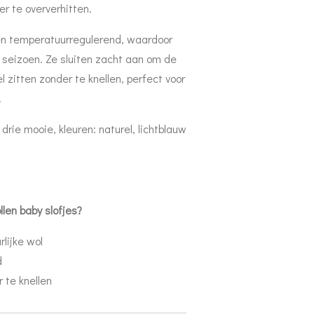
er te oververhitten.
en temperatuurregulerend, waardoor
lk seizoen. Ze sluiten zacht aan om de
l zitten zonder te knellen, perfect voor
.
n drie mooie, kleuren:
naturel, lichtblauw
len baby slofjes?
lijke wol
d
 te knellen