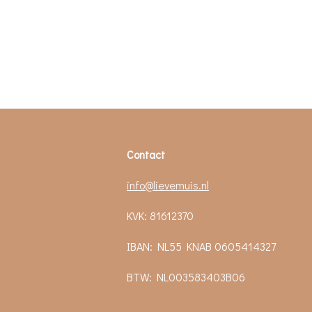
Contact
info@lievemuis.nl
KVK: 81612370
IBAN: NL55 KNAB 0605414327
BTW:
NL003583403B06